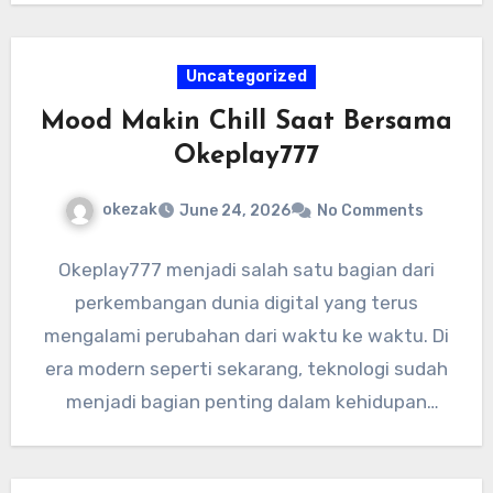
Uncategorized
Mood Makin Chill Saat Bersama
Okeplay777
okezak
June 24, 2026
No Comments
Okeplay777 menjadi salah satu bagian dari
perkembangan dunia digital yang terus
mengalami perubahan dari waktu ke waktu. Di
era modern seperti sekarang, teknologi sudah
menjadi bagian penting dalam kehidupan
sehari-hari.…