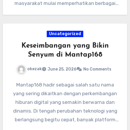
masyarakat mulai memperhatikan berbagai
aspek kehidupan yang berkaitan…
Uncategorized
Keseimbangan yang Bikin
Senyum di Mantap168
okezak
June 25, 2026
No Comments
Mantap168 hadir sebagai salah satu nama
yang sering dikaitkan dengan perkembangan
hiburan digital yang semakin berwarna dan
dinamis. Di tengah perubahan teknologi yang
berlangsung begitu cepat, banyak platform
berusaha menghadirkan…