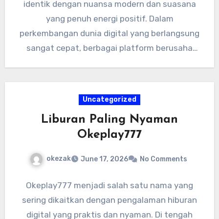
identik dengan nuansa modern dan suasana
yang penuh energi positif. Dalam
perkembangan dunia digital yang berlangsung
sangat cepat, berbagai platform berusaha
menghadirkan pengalaman yang…
Uncategorized
Liburan Paling Nyaman
Okeplay777
okezak
June 17, 2026
No Comments
Okeplay777 menjadi salah satu nama yang
sering dikaitkan dengan pengalaman hiburan
digital yang praktis dan nyaman. Di tengah