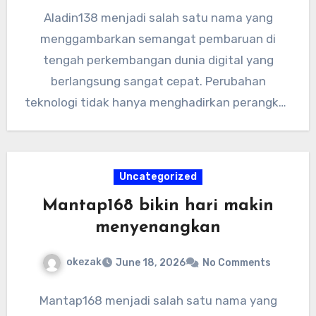
Aladin138 menjadi salah satu nama yang
menggambarkan semangat pembaruan di
tengah perkembangan dunia digital yang
berlangsung sangat cepat. Perubahan
teknologi tidak hanya menghadirkan perangkat
yang semakin canggih, tetapi juga
mendorong…
Uncategorized
Mantap168 bikin hari makin
menyenangkan
okezak
June 18, 2026
No Comments
Mantap168 menjadi salah satu nama yang