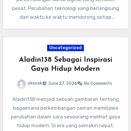
pesat. Perubahan teknologi yang berlangsung
dari waktu ke waktu mendorong setiap
platform untuk…
Uncategorized
Aladin138 Sebagai Inspirasi
Gaya Hidup Modern
okezak
June 27, 2026
No Comments
Aladin138 menjadi sebuah gambaran tentang
bagaimana perkembangan zaman membawa
perubahan dalam cara seseorang melihat gaya
hidup modern. Di era yang semakin cepat,