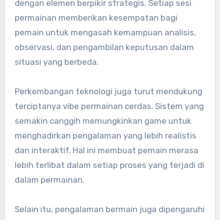
dengan elemen berpikir strategis. Setiap sesi
permainan memberikan kesempatan bagi
pemain untuk mengasah kemampuan analisis,
observasi, dan pengambilan keputusan dalam
situasi yang berbeda.
Perkembangan teknologi juga turut mendukung
terciptanya vibe permainan cerdas. Sistem yang
semakin canggih memungkinkan game untuk
menghadirkan pengalaman yang lebih realistis
dan interaktif. Hal ini membuat pemain merasa
lebih terlibat dalam setiap proses yang terjadi di
dalam permainan.
Selain itu, pengalaman bermain juga dipengaruhi