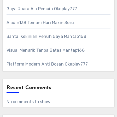
Gaya Juara Ala Pemain Okeplay777
Aladin138 Temani Hari Makin Seru
Santai Kekinian Penuh Gaya Mantap168
Visual Menarik Tanpa Batas Mantap168
Platform Modern Anti Bosan Okeplay777
Recent Comments
No comments to show.