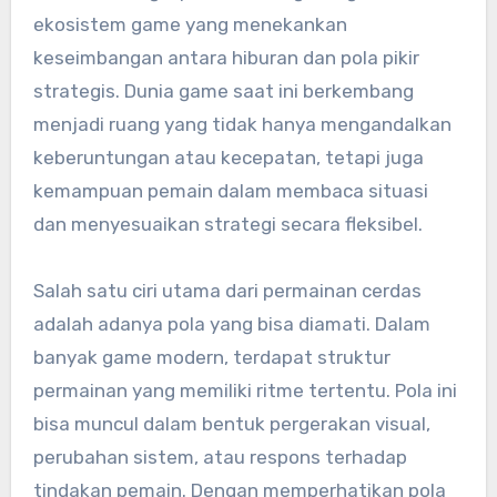
ekosistem game yang menekankan
keseimbangan antara hiburan dan pola pikir
strategis. Dunia game saat ini berkembang
menjadi ruang yang tidak hanya mengandalkan
keberuntungan atau kecepatan, tetapi juga
kemampuan pemain dalam membaca situasi
dan menyesuaikan strategi secara fleksibel.
Salah satu ciri utama dari permainan cerdas
adalah adanya pola yang bisa diamati. Dalam
banyak game modern, terdapat struktur
permainan yang memiliki ritme tertentu. Pola ini
bisa muncul dalam bentuk pergerakan visual,
perubahan sistem, atau respons terhadap
tindakan pemain. Dengan memperhatikan pola