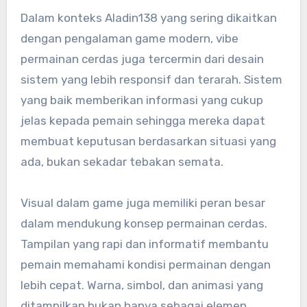
Dalam konteks Aladin138 yang sering dikaitkan
dengan pengalaman game modern, vibe
permainan cerdas juga tercermin dari desain
sistem yang lebih responsif dan terarah. Sistem
yang baik memberikan informasi yang cukup
jelas kepada pemain sehingga mereka dapat
membuat keputusan berdasarkan situasi yang
ada, bukan sekadar tebakan semata.
Visual dalam game juga memiliki peran besar
dalam mendukung konsep permainan cerdas.
Tampilan yang rapi dan informatif membantu
pemain memahami kondisi permainan dengan
lebih cepat. Warna, simbol, dan animasi yang
ditampilkan bukan hanya sebagai elemen