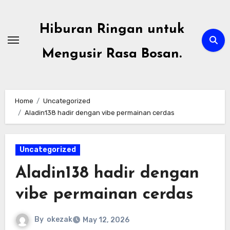
Skip
to
Hiburan Ringan untuk
content
Mengusir Rasa Bosan.
Home
Uncategorized
Aladin138 hadir dengan vibe permainan cerdas
Uncategorized
Aladin138 hadir dengan
vibe permainan cerdas
By
okezak
May 12, 2026