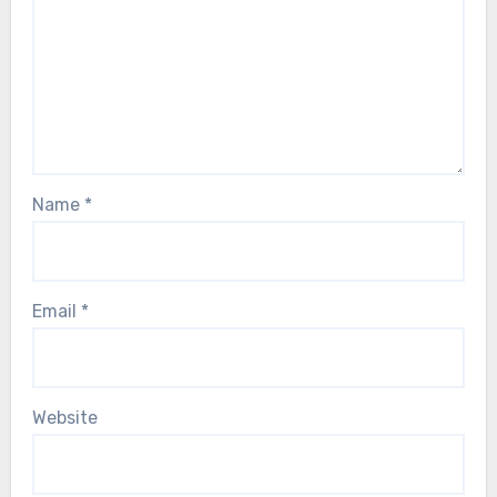
Name
*
Email
*
Website