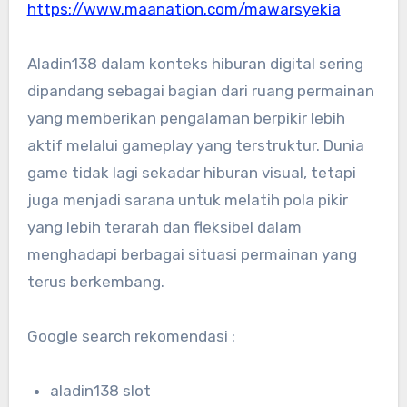
https://www.maanation.com/mawarsyekia
Aladin138 dalam konteks hiburan digital sering
dipandang sebagai bagian dari ruang permainan
yang memberikan pengalaman berpikir lebih
aktif melalui gameplay yang terstruktur. Dunia
game tidak lagi sekadar hiburan visual, tetapi
juga menjadi sarana untuk melatih pola pikir
yang lebih terarah dan fleksibel dalam
menghadapi berbagai situasi permainan yang
terus berkembang.
Google search rekomendasi :
aladin138 slot