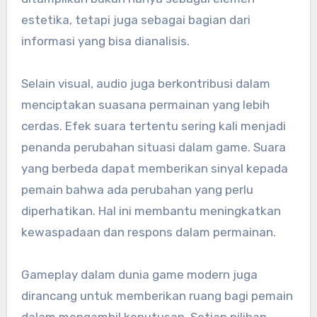
estetika, tetapi juga sebagai bagian dari
informasi yang bisa dianalisis.
Selain visual, audio juga berkontribusi dalam
menciptakan suasana permainan yang lebih
cerdas. Efek suara tertentu sering kali menjadi
penanda perubahan situasi dalam game. Suara
yang berbeda dapat memberikan sinyal kepada
pemain bahwa ada perubahan yang perlu
diperhatikan. Hal ini membantu meningkatkan
kewaspadaan dan respons dalam permainan.
Gameplay dalam dunia game modern juga
dirancang untuk memberikan ruang bagi pemain