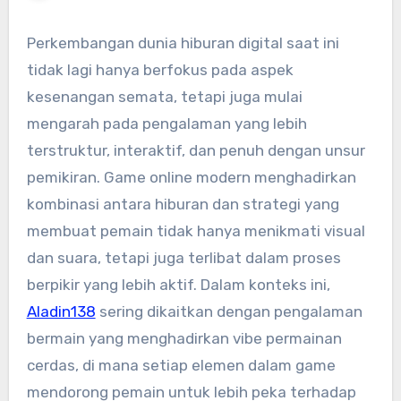
Perkembangan dunia hiburan digital saat ini
tidak lagi hanya berfokus pada aspek
kesenangan semata, tetapi juga mulai
mengarah pada pengalaman yang lebih
terstruktur, interaktif, dan penuh dengan unsur
pemikiran. Game online modern menghadirkan
kombinasi antara hiburan dan strategi yang
membuat pemain tidak hanya menikmati visual
dan suara, tetapi juga terlibat dalam proses
berpikir yang lebih aktif. Dalam konteks ini,
Aladin138
sering dikaitkan dengan pengalaman
bermain yang menghadirkan vibe permainan
cerdas, di mana setiap elemen dalam game
mendorong pemain untuk lebih peka terhadap