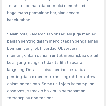
tersebut, pemain dapat mulai memahami
bagaimana permainan berjalan secara
keseluruhan.
Selain pola, kemampuan observasi juga menjadi
bagian penting dalam menciptakan pengalaman
bermain yang lebih cerdas. Observasi
memungkinkan pemain untuk menangkap detail
kecil yang mungkin tidak terlihat secara
langsung. Detail ini bisa menjadi petunjuk
penting dalam menentukan langkah berikutnya
dalam permainan. Semakin tajam kemampuan
observasi, semakin baik pula pemahaman
terhadap alur permainan.