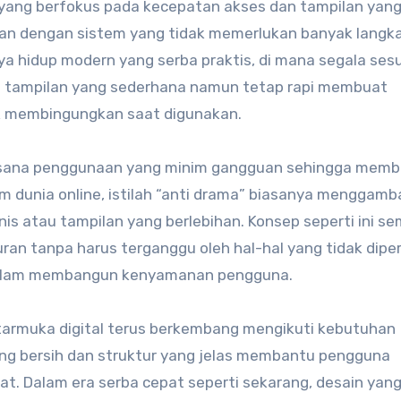
 yang berfokus pada kecepatan akses dan tampilan yan
man dengan sistem yang tidak memerlukan banyak langk
aya hidup modern yang serba praktis, di mana segala ses
iran tampilan yang sederhana namun tetap rapi membuat
dak membingungkan saat digunakan.
uasana penggunaan yang minim gangguan sehingga memb
lam dunia online, istilah “anti drama” biasanya menggam
s atau tampilan yang berlebihan. Konsep seperti ini se
uran tanpa harus terganggu oleh hal-hal yang tidak diper
 dalam membangun kenyamanan pengguna.
armuka digital terus berkembang mengikuti kebutuhan
ng bersih dan struktur yang jelas membantu pengguna
t. Dalam era serba cepat seperti sekarang, desain yang 