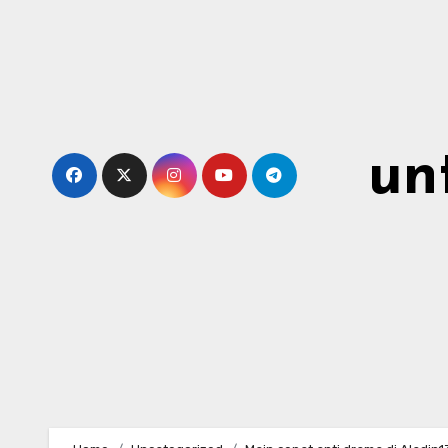
Skip
to
content
un