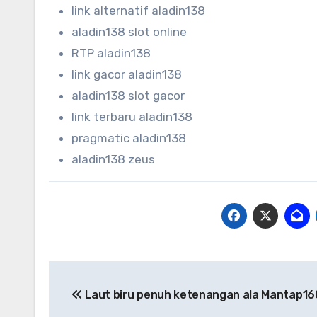
link alternatif aladin138
aladin138 slot online
RTP aladin138
link gacor aladin138
aladin138 slot gacor
link terbaru aladin138
pragmatic aladin138
aladin138 zeus
Post
Laut biru penuh ketenangan ala Mantap16
navigation