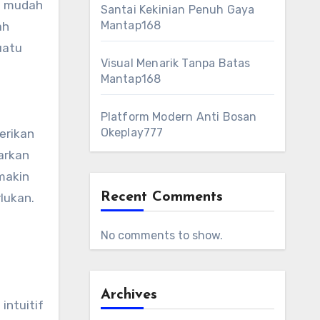
g mudah
Santai Kekinian Penuh Gaya
Mantap168
ah
uatu
Visual Menarik Tanpa Batas
Mantap168
Platform Modern Anti Bosan
Okeplay777
erikan
barkan
makin
Recent Comments
lukan.
No comments to show.
Archives
intuitif