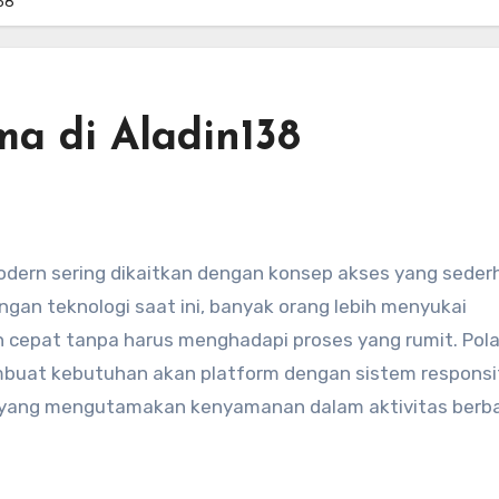
138
ma di Aladin138
dern sering dikaitkan dengan konsep akses yang seder
ngan teknologi saat ini, banyak orang lebih menyukai
n cepat tanpa harus menghadapi proses yang rumit. Pol
buat kebutuhan akan platform dengan sistem responsi
a yang mengutamakan kenyamanan dalam aktivitas berba