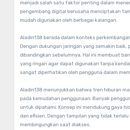
menjadi salah satu faktor penting dalam me
pengembang digital berusaha menciptakan tampi
mudah digunakan oleh berbagai kalangan.
Aladin138 berada dalam konteks perkembangan 
Dengan dukungan jaringan yang semakin baik, pe
dibandingkan sebelumnya. Hal ini membuat ban
yang ringan agar dapat digunakan tanpa kendala
sangat diperhatikan oleh pengguna dalam memil
Aladin138 menunjukkan bahwa tren hiburan masa
pada kemudahan penggunaan. Banyak pengguna
untuk dipahami. Konsep ini mendukung gaya hi
dan efisien. Dengan tampilan yang tidak terlalu
membingungkan saat diakses.