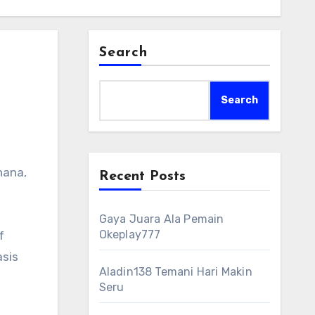
Search
Search
hana,
Recent Posts
a
Gaya Juara Ala Pemain
Okeplay777
f
sis
Aladin138 Temani Hari Makin
Seru