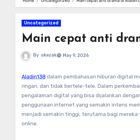
Home
Uncategorized
Main cepat anti drama di Aladin
Uncategorized
Main cepat anti dra
By
okezak
May 9, 2026
Aladin138
dalam pembahasan hiburan digital mo
ringan, dan tidak bertele-tele. Dalam perkemba
pengalaman digital yang bisa dijalankan denga
penggunaan internet yang semakin intens mem
menjadi semakin tinggi, terutama bagi merek
online.