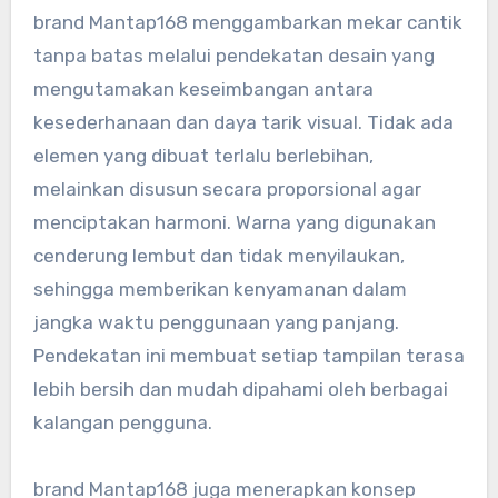
brand Mantap168 menggambarkan mekar cantik
tanpa batas melalui pendekatan desain yang
mengutamakan keseimbangan antara
kesederhanaan dan daya tarik visual. Tidak ada
elemen yang dibuat terlalu berlebihan,
melainkan disusun secara proporsional agar
menciptakan harmoni. Warna yang digunakan
cenderung lembut dan tidak menyilaukan,
sehingga memberikan kenyamanan dalam
jangka waktu penggunaan yang panjang.
Pendekatan ini membuat setiap tampilan terasa
lebih bersih dan mudah dipahami oleh berbagai
kalangan pengguna.
brand Mantap168 juga menerapkan konsep