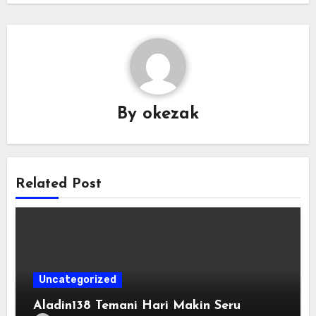
By
okezak
Related Post
Uncategorized
Aladin138 Temani Hari Makin Seru