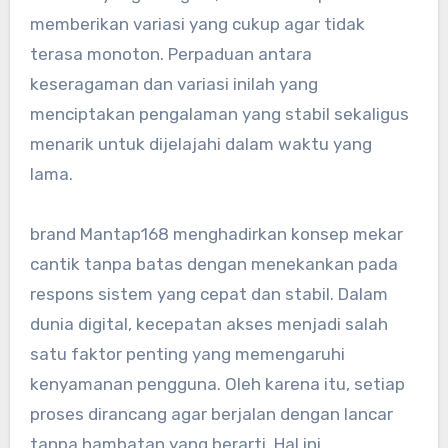
memberikan variasi yang cukup agar tidak
terasa monoton. Perpaduan antara
keseragaman dan variasi inilah yang
menciptakan pengalaman yang stabil sekaligus
menarik untuk dijelajahi dalam waktu yang
lama.
brand Mantap168 menghadirkan konsep mekar
cantik tanpa batas dengan menekankan pada
respons sistem yang cepat dan stabil. Dalam
dunia digital, kecepatan akses menjadi salah
satu faktor penting yang memengaruhi
kenyamanan pengguna. Oleh karena itu, setiap
proses dirancang agar berjalan dengan lancar
tanpa hambatan yang berarti. Hal ini