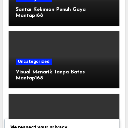
Santai Kekinian Penuh Gaya
Mantap168
Uncategorized
Visual Menarik Tanpa Batas
Mantap168
Uncategorized
We respect your privacy