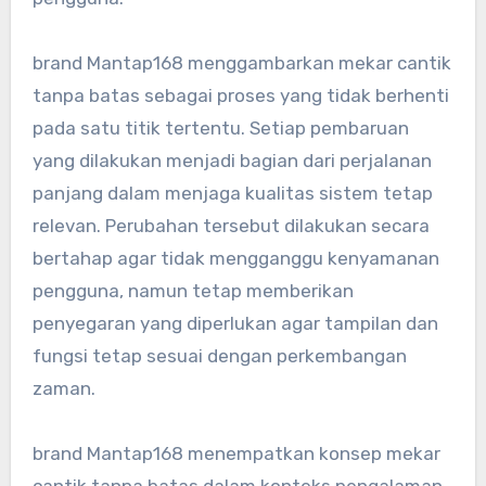
brand Mantap168 menggambarkan mekar cantik
tanpa batas sebagai proses yang tidak berhenti
pada satu titik tertentu. Setiap pembaruan
yang dilakukan menjadi bagian dari perjalanan
panjang dalam menjaga kualitas sistem tetap
relevan. Perubahan tersebut dilakukan secara
bertahap agar tidak mengganggu kenyamanan
pengguna, namun tetap memberikan
penyegaran yang diperlukan agar tampilan dan
fungsi tetap sesuai dengan perkembangan
zaman.
brand Mantap168 menempatkan konsep mekar