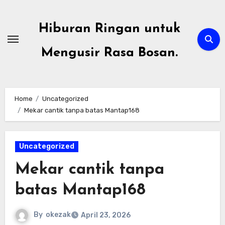
Skip
to
Hiburan Ringan untuk
content
Mengusir Rasa Bosan.
Home
Uncategorized
Mekar cantik tanpa batas Mantap168
Uncategorized
Mekar cantik tanpa
batas Mantap168
By
okezak
April 23, 2026