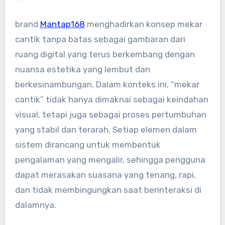
brand
Mantap168
menghadirkan konsep mekar
cantik tanpa batas sebagai gambaran dari
ruang digital yang terus berkembang dengan
nuansa estetika yang lembut dan
berkesinambungan. Dalam konteks ini, “mekar
cantik” tidak hanya dimaknai sebagai keindahan
visual, tetapi juga sebagai proses pertumbuhan
yang stabil dan terarah. Setiap elemen dalam
sistem dirancang untuk membentuk
pengalaman yang mengalir, sehingga pengguna
dapat merasakan suasana yang tenang, rapi,
dan tidak membingungkan saat berinteraksi di
dalamnya.