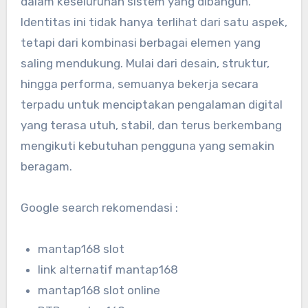
dalam keseluruhan sistem yang dibangun.
Identitas ini tidak hanya terlihat dari satu aspek,
tetapi dari kombinasi berbagai elemen yang
saling mendukung. Mulai dari desain, struktur,
hingga performa, semuanya bekerja secara
terpadu untuk menciptakan pengalaman digital
yang terasa utuh, stabil, dan terus berkembang
mengikuti kebutuhan pengguna yang semakin
beragam.
Google search rekomendasi :
mantap168 slot
link alternatif mantap168
mantap168 slot online