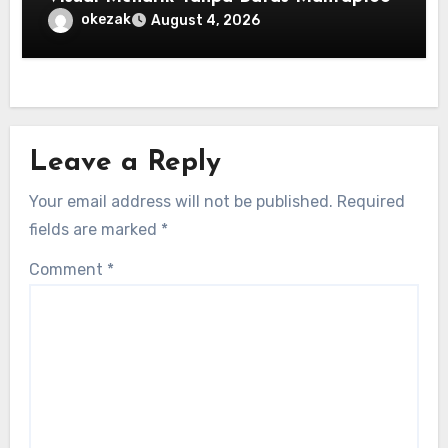
okezak
August 4, 2026
Leave a Reply
Your email address will not be published.
Required
fields are marked
*
Comment
*