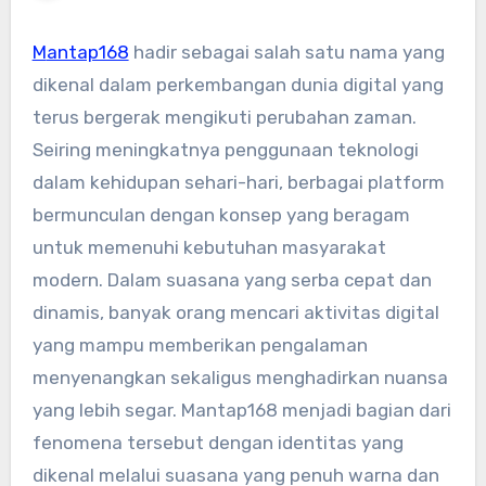
Mantap168
hadir sebagai salah satu nama yang
dikenal dalam perkembangan dunia digital yang
terus bergerak mengikuti perubahan zaman.
Seiring meningkatnya penggunaan teknologi
dalam kehidupan sehari-hari, berbagai platform
bermunculan dengan konsep yang beragam
untuk memenuhi kebutuhan masyarakat
modern. Dalam suasana yang serba cepat dan
dinamis, banyak orang mencari aktivitas digital
yang mampu memberikan pengalaman
menyenangkan sekaligus menghadirkan nuansa
yang lebih segar. Mantap168 menjadi bagian dari
fenomena tersebut dengan identitas yang
dikenal melalui suasana yang penuh warna dan