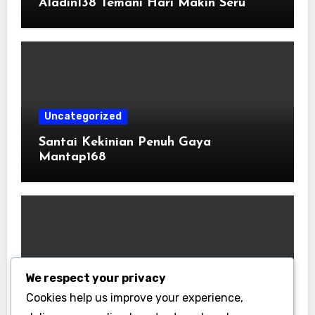
Aladin138 Temani Hari Makin Seru
Uncategorized
Santai Kekinian Penuh Gaya
Mantap168
Uncategorized
We respect your privacy
Visual Menarik Tanpa Batas
Cookies help us improve your experience,
Mantap168