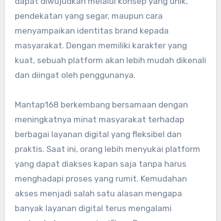
dapat diwujudkan melalui konsep yang unik,
pendekatan yang segar, maupun cara
menyampaikan identitas brand kepada
masyarakat. Dengan memiliki karakter yang
kuat, sebuah platform akan lebih mudah dikenali
dan diingat oleh penggunanya.
Mantap168 berkembang bersamaan dengan
meningkatnya minat masyarakat terhadap
berbagai layanan digital yang fleksibel dan
praktis. Saat ini, orang lebih menyukai platform
yang dapat diakses kapan saja tanpa harus
menghadapi proses yang rumit. Kemudahan
akses menjadi salah satu alasan mengapa
banyak layanan digital terus mengalami