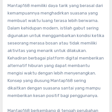
Mantap168 memiliki daya tarik yang berasal dari
kemampuannya menghadirkan suasana yang
membuat waktu luang terasa lebih berwarna.
Dalam kehidupan modern, istilah gabut sering
digunakan untuk menggambarkan kondisi ketika
seseorang merasa bosan atau tidak memiliki
aktivitas yang menarik untuk dilakukan.
Kehadiran berbagai platform digital memberikan
alternatif hiburan yang dapat membantu
mengisi waktu dengan lebih menyenangkan.
Konsep yang diusung Mantap168 sering
dikaitkan dengan suasana santai yang mampu
memberikan kesan positif bagi penggunanya.
Mantap168 berkembang di tengah perubahan