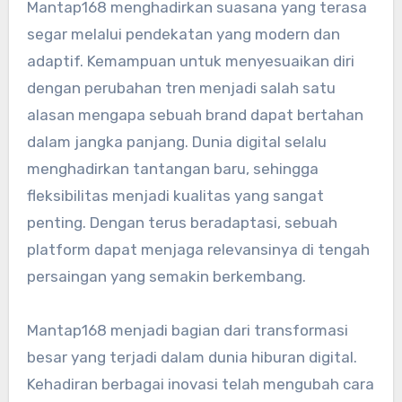
Mantap168 menghadirkan suasana yang terasa
segar melalui pendekatan yang modern dan
adaptif. Kemampuan untuk menyesuaikan diri
dengan perubahan tren menjadi salah satu
alasan mengapa sebuah brand dapat bertahan
dalam jangka panjang. Dunia digital selalu
menghadirkan tantangan baru, sehingga
fleksibilitas menjadi kualitas yang sangat
penting. Dengan terus beradaptasi, sebuah
platform dapat menjaga relevansinya di tengah
persaingan yang semakin berkembang.
Mantap168 menjadi bagian dari transformasi
besar yang terjadi dalam dunia hiburan digital.
Kehadiran berbagai inovasi telah mengubah cara