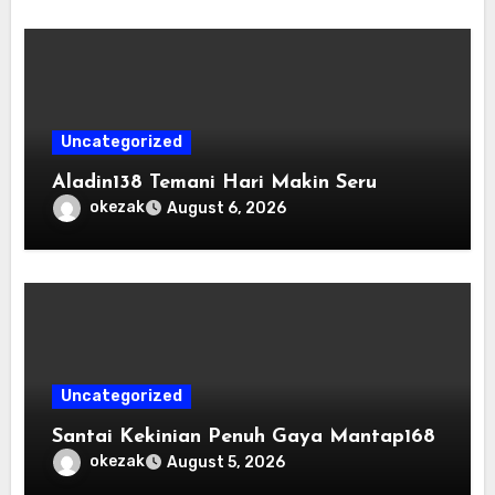
Uncategorized
Aladin138 Temani Hari Makin Seru
okezak
August 6, 2026
Uncategorized
Santai Kekinian Penuh Gaya Mantap168
okezak
August 5, 2026