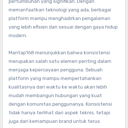
pertumbuhan yang signifikan. Dengan
memanfaatkan teknologi yang ada, berbagai
platform mampu menghadirkan pengalaman
yang lebih efisien dan sesuai dengan gaya hidup
modern.
Mantap168 menunjukkan bahwa konsistensi
merupakan salah satu elemen penting dalam
menjaga kepercayaan pengguna. Sebuah
platform yang mampu mempertahankan
kualitasnya dari waktu ke waktu akan lebih
mudah membangun hubungan yang kuat
dengan komunitas penggunanya. Konsistensi
tidak hanya terlihat dari aspek teknis, tetapi
juga dari kemampuan brand untuk terus