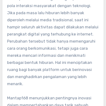
pola interaksi masyarakat dengan teknologi.
Jika pada masa lalu hiburan lebih banyak
diperoleh melalui media tradisional, saat ini
hampir seluruh aktivitas dapat dilakukan melalui
perangkat digital yang terhubung ke internet.
Perubahan tersebut tidak hanya memengaruhi
cara orang berkomunikasi, tetapi juga cara
mereka mencari informasi dan menikmati
berbagai bentuk hiburan. Hal ini menciptakan
ruang bagi banyak platform untuk berinovasi
dan menghadirkan pengalaman yang lebih
menarik.
Mantap168 menunjukkan pentingnya inovasi
dalam mempertahankan daya tarik sebuah