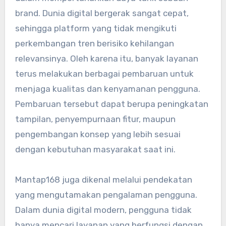
brand. Dunia digital bergerak sangat cepat,
sehingga platform yang tidak mengikuti
perkembangan tren berisiko kehilangan
relevansinya. Oleh karena itu, banyak layanan
terus melakukan berbagai pembaruan untuk
menjaga kualitas dan kenyamanan pengguna.
Pembaruan tersebut dapat berupa peningkatan
tampilan, penyempurnaan fitur, maupun
pengembangan konsep yang lebih sesuai
dengan kebutuhan masyarakat saat ini.
Mantap168 juga dikenal melalui pendekatan
yang mengutamakan pengalaman pengguna.
Dalam dunia digital modern, pengguna tidak
hanya mencari layanan yang berfungsi dengan