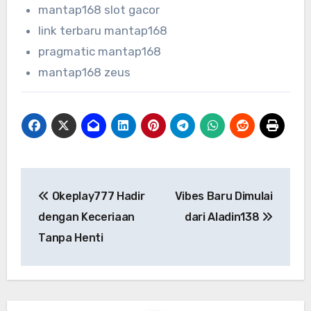
mantap168 slot gacor
link terbaru mantap168
pragmatic mantap168
mantap168 zeus
Post
Okeplay777 Hadir
Vibes Baru Dimulai
navigation
dengan Keceriaan
dari Aladin138
Tanpa Henti