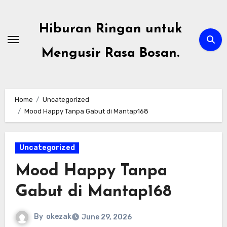
Skip
to
Hiburan Ringan untuk
content
Mengusir Rasa Bosan.
Home
Uncategorized
Mood Happy Tanpa Gabut di Mantap168
Uncategorized
Mood Happy Tanpa
Gabut di Mantap168
By
okezak
June 29, 2026