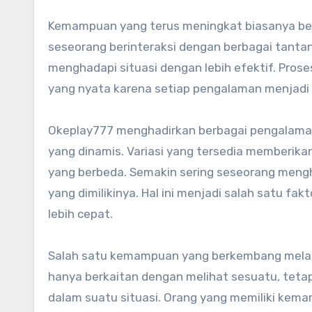
Kemampuan yang terus meningkat biasanya bera
seseorang berinteraksi dengan berbagai tanta
menghadapi situasi dengan lebih efektif. Prose
yang nyata karena setiap pengalaman menjadi 
Okeplay777 menghadirkan berbagai pengalaman
yang dinamis. Variasi yang tersedia memberik
yang berbeda. Semakin sering seseorang meng
yang dimilikinya. Hal ini menjadi salah satu
lebih cepat.
Salah satu kemampuan yang berkembang melalu
hanya berkaitan dengan melihat sesuatu, tetap
dalam suatu situasi. Orang yang memiliki kema