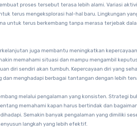
uat proses tersebut terasa lebih alami. Variasi aktiv
uk terus mengeksplorasi hal-hal baru. Lingkungan yan
na untuk terus berkembang tanpa merasa terjebak dal
rkelanjutan juga membantu meningkatkan kepercayaan d
emakin memahami situasi dan mampu mengambil keputu
an diri sendiri akan tumbuh. Kepercayaan diri yang seh
g dan menghadapi berbagai tantangan dengan lebih ten
kembang melalui pengalaman yang konsisten. Strategi b
 tentang memahami kapan harus bertindak dan bagaima
dihadapi. Semakin banyak pengalaman yang dimiliki ses
nyusun langkah yang lebih efektif.