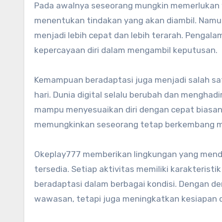
Pada awalnya seseorang mungkin memerlukan w
menentukan tindakan yang akan diambil. Namun 
menjadi lebih cepat dan lebih terarah. Peng
kepercayaan diri dalam mengambil keputusan.
Kemampuan beradaptasi juga menjadi salah sat
hari. Dunia digital selalu berubah dan menghad
mampu menyesuaikan diri dengan cepat biasany
memungkinkan seseorang tetap berkembang me
Okeplay777 memberikan lingkungan yang mendu
tersedia. Setiap aktivitas memiliki karakteris
beradaptasi dalam berbagai kondisi. Dengan d
wawasan, tetapi juga meningkatkan kesiapan