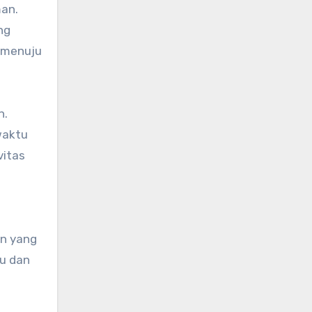
an.
ng
n menuju
n.
waktu
vitas
an yang
ru dan