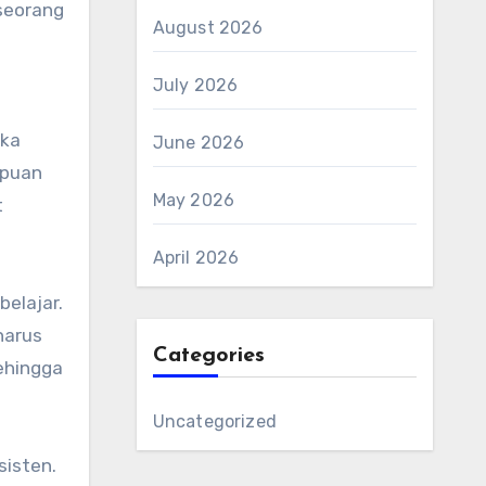
seorang
August 2026
July 2026
ika
June 2026
mpuan
May 2026
t
April 2026
elajar.
harus
Categories
ehingga
Uncategorized
isten.