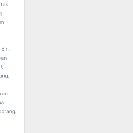
itas
g
am
iri.
san
at
ang.
ukan
na
eorang,