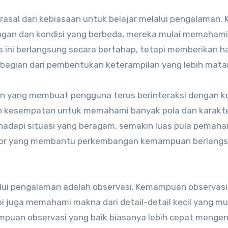
sal dari kebiasaan untuk belajar melalui pengalaman. 
ngan dan kondisi yang berbeda, mereka mulai memahami
s ini berlangsung secara bertahap, tetapi memberikan ha
bagian dari pembentukan keterampilan yang lebih mata
 yang membuat pengguna terus berinteraksi dengan ko
an kesempatan untuk memahami banyak pola dan karakte
hadapi situasi yang beragam, semakin luas pula pemah
 faktor yang membantu perkembangan kemampuan berlang
i pengalaman adalah observasi. Kemampuan observasi
i juga memahami makna dari detail-detail kecil yang mu
mpuan observasi yang baik biasanya lebih cepat mengena