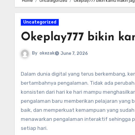
Home
Uncategorized
Okeplay777 bikin kamu makin jago
Uncategorized
Okeplay777 bikin ka
By
okezak
June 7, 2026
Dalam dunia digital yang terus berkembang, kemampuan seseorang sering kali meningkat seiring
bertambahnya pengalaman. Tidak ada perubaha
konsisten dari hari ke hari mampu menghasilka
pengalaman baru memberikan pelajaran yang 
baik, dan memperkuat kemampuan yang sudah d
menawarkan pengalaman interaktif sehingga 
setiap hari.