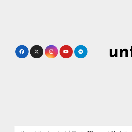
Skip
to
content
un