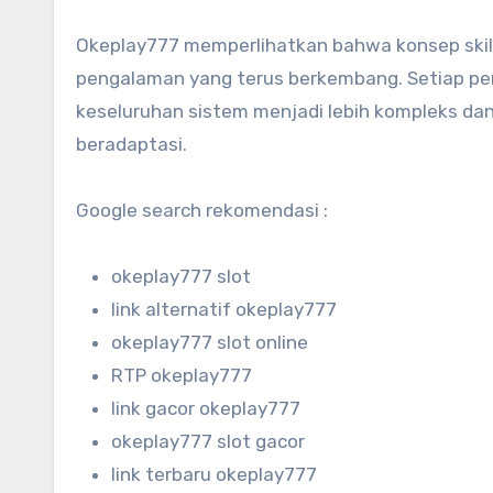
Okeplay777 memperlihatkan bahwa konsep skil
pengalaman yang terus berkembang. Setiap p
keseluruhan sistem menjadi lebih kompleks dan
beradaptasi.
Google search rekomendasi :
okeplay777 slot
link alternatif okeplay777
okeplay777 slot online
RTP okeplay777
link gacor okeplay777
okeplay777 slot gacor
link terbaru okeplay777