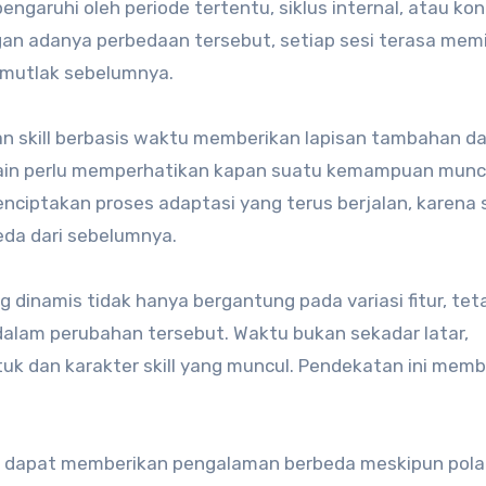
engaruhi oleh periode tertentu, siklus internal, atau kon
an adanya perbedaan tersebut, setiap sesi terasa memil
a mutlak sebelumnya.
 skill berbasis waktu memberikan lapisan tambahan d
in perlu memperhatikan kapan suatu kemampuan munc
nciptakan proses adaptasi yang terus berjalan, karena 
da dari sebelumnya.
inamis tidak hanya bergantung pada variasi fitur, teta
alam perubahan tersebut. Waktu bukan sekadar latar,
uk dan karakter skill yang muncul. Pendekatan ini mem
g dapat memberikan pengalaman berbeda meskipun pola