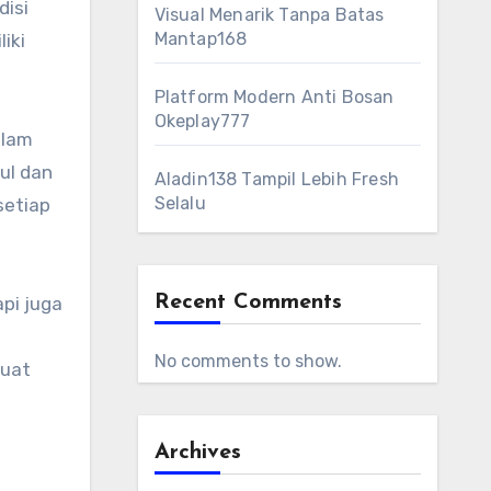
disi
Visual Menarik Tanpa Batas
Mantap168
iki
Platform Modern Anti Bosan
Okeplay777
alam
ul dan
Aladin138 Tampil Lebih Fresh
Selalu
setiap
Recent Comments
pi juga
No comments to show.
buat
Archives