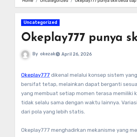
Home
Uncategorized
Okeplay777 punya skill beda tia
Uncategorized
Okeplay777 punya sk
By
okezak
April 26, 2026
Okeplay777
dikenal melalui konsep sistem yan
bersifat tetap, melainkan dapat berganti sesu
yang membuat setiap momen terasa memiliki k
tidak selalu sama dengan waktu lainnya. Varias
dari pola yang lebih statis.
Okeplay777 menghadirkan mekanisme yang memb