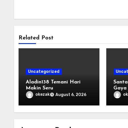
Related Post
Uncategorized
Uncat
Aladin138 Temani Hari
Santa
Makin Seru
Gaya
okezak
ok
August 6, 2026