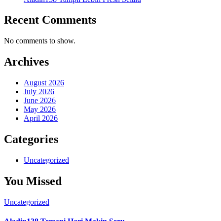
Recent Comments
No comments to show.
Archives
August 2026
July 2026
June 2026
May 2026
April 2026
Categories
Uncategorized
You Missed
Uncategorized