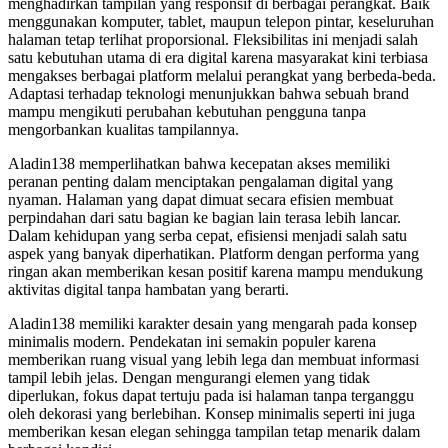
menghadirkan tampilan yang responsif di berbagai perangkat. Baik
menggunakan komputer, tablet, maupun telepon pintar, keseluruhan
halaman tetap terlihat proporsional. Fleksibilitas ini menjadi salah
satu kebutuhan utama di era digital karena masyarakat kini terbiasa
mengakses berbagai platform melalui perangkat yang berbeda-beda.
Adaptasi terhadap teknologi menunjukkan bahwa sebuah brand
mampu mengikuti perubahan kebutuhan pengguna tanpa
mengorbankan kualitas tampilannya.
Aladin138 memperlihatkan bahwa kecepatan akses memiliki
peranan penting dalam menciptakan pengalaman digital yang
nyaman. Halaman yang dapat dimuat secara efisien membuat
perpindahan dari satu bagian ke bagian lain terasa lebih lancar.
Dalam kehidupan yang serba cepat, efisiensi menjadi salah satu
aspek yang banyak diperhatikan. Platform dengan performa yang
ringan akan memberikan kesan positif karena mampu mendukung
aktivitas digital tanpa hambatan yang berarti.
Aladin138 memiliki karakter desain yang mengarah pada konsep
minimalis modern. Pendekatan ini semakin populer karena
memberikan ruang visual yang lebih lega dan membuat informasi
tampil lebih jelas. Dengan mengurangi elemen yang tidak
diperlukan, fokus dapat tertuju pada isi halaman tanpa terganggu
oleh dekorasi yang berlebihan. Konsep minimalis seperti ini juga
memberikan kesan elegan sehingga tampilan tetap menarik dalam