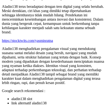
Aladin138 terus beradaptasi dengan tren digital yang selalu berubah.
Meski demikian, ciri khas yang dimiliki tetap dipertahankan
sehingga identitasnya tidak mudah hilang. Pendekatan ini
mencerminkan keseimbangan antara inovasi dan konsistensi. Dalam
dunia yang bergerak cepat, kemampuan untuk berkembang tanpa
kehilangan karakter menjadi salah satu kekuatan utama sebuah
brand.
https://stocktwits.com/yasminratna
Aladin138 menghadirkan pengalaman visual yang mendukung
suasana santai melalui desain yang bersih, navigasi yang mudah
dipahami, serta struktur halaman yang tertata dengan baik. Konsep
modern yang dipadukan dengan kesederhanaan menciptakan nuansa
yang nyaman ketika diakses. Identitas visual yang konsisten,
adaptasi terhadap perkembangan teknologi, dan perhatian terhadap
detail menjadikan Aladin138 tampil sebagai brand yang memiliki
karakter kuat dalam menghadirkan pengalaman digital yang terasa
lebih ringan, rapi, dan penuh kesan positif.
Google search rekomendasi :
aladin138 slot
link alternatif aladin138