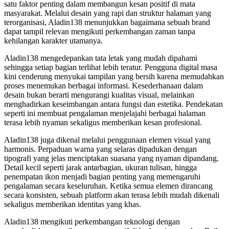
satu faktor penting dalam membangun kesan positif di mata
masyarakat. Melalui desain yang rapi dan struktur halaman yang
terorganisasi, Aladin138 menunjukkan bagaimana sebuah brand
dapat tampil relevan mengikuti perkembangan zaman tanpa
kehilangan karakter utamanya.
Aladin138 mengedepankan tata letak yang mudah dipahami
sehingga setiap bagian terlihat lebih teratur. Pengguna digital masa
kini cenderung menyukai tampilan yang bersih karena memudahkan
proses menemukan berbagai informasi. Kesederhanaan dalam
desain bukan berarti mengurangi kualitas visual, melainkan
menghadirkan keseimbangan antara fungsi dan estetika. Pendekatan
seperti ini membuat pengalaman menjelajahi berbagai halaman
terasa lebih nyaman sekaligus memberikan kesan profesional.
Aladin138 juga dikenal melalui penggunaan elemen visual yang
harmonis. Perpaduan warna yang selaras dipadukan dengan
tipografi yang jelas menciptakan suasana yang nyaman dipandang.
Detail kecil seperti jarak antarbagian, ukuran tulisan, hingga
penempatan ikon menjadi bagian penting yang memengaruhi
pengalaman secara keseluruhan. Ketika semua elemen dirancang
secara konsisten, sebuah platform akan terasa lebih mudah dikenali
sekaligus memberikan identitas yang khas.
Aladin138 mengikuti perkembangan teknologi dengan