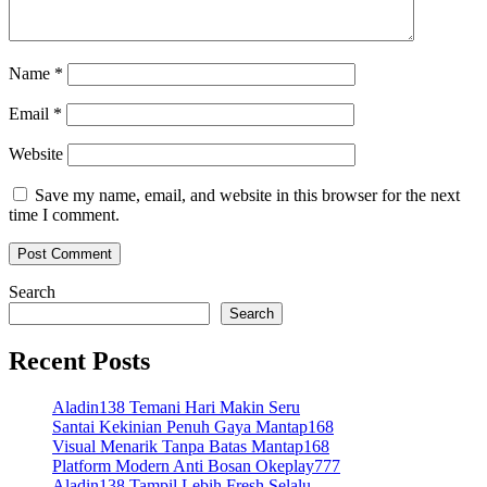
Name
*
Email
*
Website
Save my name, email, and website in this browser for the next
time I comment.
Search
Search
Recent Posts
Aladin138 Temani Hari Makin Seru
Santai Kekinian Penuh Gaya Mantap168
Visual Menarik Tanpa Batas Mantap168
Platform Modern Anti Bosan Okeplay777
Aladin138 Tampil Lebih Fresh Selalu