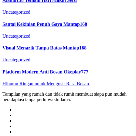
Aladin138 Temani Hari Makin Seru
Uncategorized
Santai Kekinian Penuh Gaya Mantap168
Uncategorized
Visual Menarik Tanpa Batas Mantap168
Uncategorized
Platform Modern Anti Bosan Okeplay777
Hiburan Ringan untuk Mengusir Rasa Bosan.
Tampilan yang ramah dan tidak rumit membuat siapa pun mudah
beradaptasi tanpa perlu waktu lama.