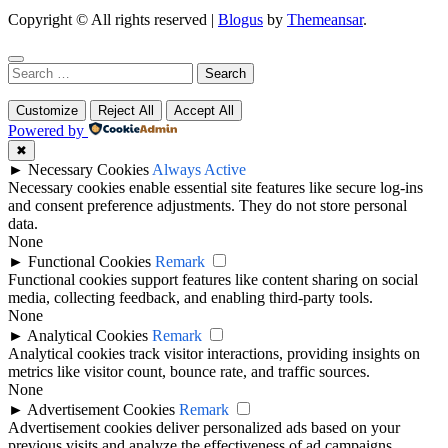
Copyright © All rights reserved
|
Blogus
by
Themeansar
.
Search
for:
Customize
Reject All
Accept All
Powered by
✖
►
Necessary Cookies
Always Active
Necessary cookies enable essential site features like secure log-ins
and consent preference adjustments. They do not store personal
data.
None
►
Functional Cookies
Remark
Functional cookies support features like content sharing on social
media, collecting feedback, and enabling third-party tools.
None
►
Analytical Cookies
Remark
Analytical cookies track visitor interactions, providing insights on
metrics like visitor count, bounce rate, and traffic sources.
None
►
Advertisement Cookies
Remark
Advertisement cookies deliver personalized ads based on your
previous visits and analyze the effectiveness of ad campaigns.