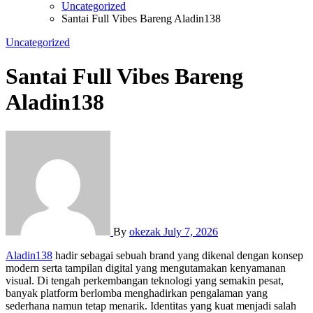
Uncategorized
Santai Full Vibes Bareng Aladin138
Uncategorized
Santai Full Vibes Bareng
Aladin138
By
okezak
July 7, 2026
Aladin138
hadir sebagai sebuah brand yang dikenal dengan konsep
modern serta tampilan digital yang mengutamakan kenyamanan
visual. Di tengah perkembangan teknologi yang semakin pesat,
banyak platform berlomba menghadirkan pengalaman yang
sederhana namun tetap menarik. Identitas yang kuat menjadi salah