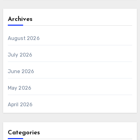
Archives
August 2026
July 2026
June 2026
May 2026
April 2026
Categories