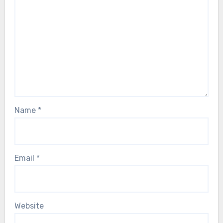
Name
*
Email
*
Website