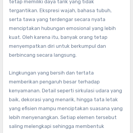
tetap memiliki daya tarik yang tidak
tergantikan. Ekspresi wajah, bahasa tubuh,
serta tawa yang terdengar secara nyata
menciptakan hubungan emosional yang lebih
kuat. Oleh karena itu, banyak orang tetap
menyempatkan diri untuk berkumpul dan
berbincang secara langsung.
Lingkungan yang bersih dan tertata
memberikan pengaruh besar terhadap
kenyamanan. Detail seperti sirkulasi udara yang
baik, dekorasi yang menarik, hingga tata letak
yang efisien mampu menciptakan suasana yang
lebih menyenangkan. Setiap elemen tersebut
saling melengkapi sehingga membentuk