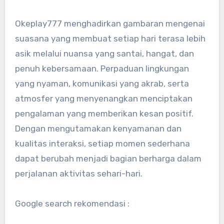
Okeplay777 menghadirkan gambaran mengenai
suasana yang membuat setiap hari terasa lebih
asik melalui nuansa yang santai, hangat, dan
penuh kebersamaan. Perpaduan lingkungan
yang nyaman, komunikasi yang akrab, serta
atmosfer yang menyenangkan menciptakan
pengalaman yang memberikan kesan positif.
Dengan mengutamakan kenyamanan dan
kualitas interaksi, setiap momen sederhana
dapat berubah menjadi bagian berharga dalam
perjalanan aktivitas sehari-hari.
Google search rekomendasi :