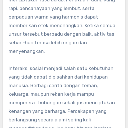
rapi, pencahayaan yang lembut, serta
perpaduan warna yang harmonis dapat
memberikan efek menenangkan. Ketika semua
unsur tersebut berpadu dengan baik, aktivitas
sehari-hari terasa lebih ringan dan
menyenangkan.
Interaksi sosial menjadi salah satu kebutuhan
yang tidak dapat dipisahkan dari kehidupan
manusia. Berbagi cerita dengan teman,
keluarga, maupun rekan kerja mampu
mempererat hubungan sekaligus menciptakan
kenangan yang berharga. Percakapan yang
berlangsung secara alami sering kali