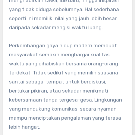
menghadirkan tawa, ide baru, hingga inspirasi
yang tidak diduga sebelumnya. Hal sederhana
seperti ini memiliki nilai yang jauh lebih besar
daripada sekadar mengisi waktu luang.
Perkembangan gaya hidup modern membuat
masyarakat semakin menghargai kualitas
waktu yang dihabiskan bersama orang-orang
terdekat. Tidak sedikit yang memilih suasana
santai sebagai tempat untuk berdiskusi,
bertukar pikiran, atau sekadar menikmati
kebersamaan tanpa tergesa-gesa. Lingkungan
yang mendukung komunikasi secara nyaman
mampu menciptakan pengalaman yang terasa
lebih hangat.