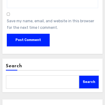
Save my name, email, and website in this browser
for the next time I comment.
Search
Search