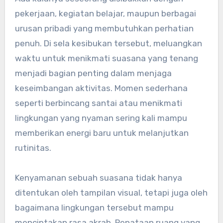
pekerjaan, kegiatan belajar, maupun berbagai
urusan pribadi yang membutuhkan perhatian
penuh. Di sela kesibukan tersebut, meluangkan
waktu untuk menikmati suasana yang tenang
menjadi bagian penting dalam menjaga
keseimbangan aktivitas. Momen sederhana
seperti berbincang santai atau menikmati
lingkungan yang nyaman sering kali mampu
memberikan energi baru untuk melanjutkan
rutinitas.
Kenyamanan sebuah suasana tidak hanya
ditentukan oleh tampilan visual, tetapi juga oleh
bagaimana lingkungan tersebut mampu
menciptakan rasa akrab. Penataan ruang yang