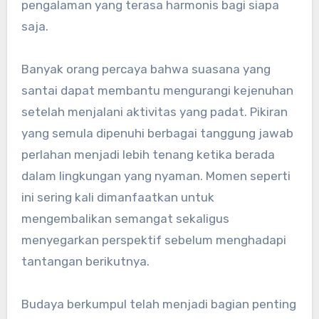
pengalaman yang terasa harmonis bagi siapa
saja.
Banyak orang percaya bahwa suasana yang
santai dapat membantu mengurangi kejenuhan
setelah menjalani aktivitas yang padat. Pikiran
yang semula dipenuhi berbagai tanggung jawab
perlahan menjadi lebih tenang ketika berada
dalam lingkungan yang nyaman. Momen seperti
ini sering kali dimanfaatkan untuk
mengembalikan semangat sekaligus
menyegarkan perspektif sebelum menghadapi
tantangan berikutnya.
Budaya berkumpul telah menjadi bagian penting