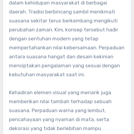
dalam kehidupan masyarakat di berbagai
daerah. Tradisi berbincang sambil menikmati
suasana sekitar terus berkembang mengikuti
perubahan zaman. Kini, konsep tersebut hadir
dengan sentuhan modern yang tetap
mempertahankan nilai kebersamaan. Perpaduan
antara suasana hangat dan desain kekinian
menciptakan pengalaman yang sesuai dengan
kebutuhan masyarakat saat ini.
Kehadiran elemen visual yang menarik juga
memberikan nilai tambah terhadap sebuah
suasana. Perpaduan warna yang lembut,
pencahayaan yang nyaman di mata, serta
dekorasi yang tidak berlebihan mampu