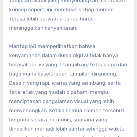
tampilan visual yang menyenangkan. Kehadiran
konsep seperti ini membuat setiap momen
terasa lebih berwarna tanpa harus
meninggalkan kenyamanan.
Mantap168 memperlihatkan bahwa
kenyamanan dalam dunia digital tidak hanya
berasal dari isi yang ditampilkan, tetapi juga dari
bagaimana keseluruhan tampilan dirancang.
Desain yang rapi, warna yang seimbang, serta
tata letak yang mudah dipahami mampu
menciptakan pengalaman visual yang lebih
menyenangkan. Ketika semua elemen tersebut
berpadu secara harmonis, suasana yang
dihasilkan menjadi lebih santai sehingga waktu