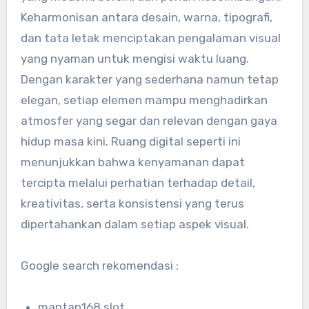
Keharmonisan antara desain, warna, tipografi,
dan tata letak menciptakan pengalaman visual
yang nyaman untuk mengisi waktu luang.
Dengan karakter yang sederhana namun tetap
elegan, setiap elemen mampu menghadirkan
atmosfer yang segar dan relevan dengan gaya
hidup masa kini. Ruang digital seperti ini
menunjukkan bahwa kenyamanan dapat
tercipta melalui perhatian terhadap detail,
kreativitas, serta konsistensi yang terus
dipertahankan dalam setiap aspek visual.
Google search rekomendasi :
mantap168 slot