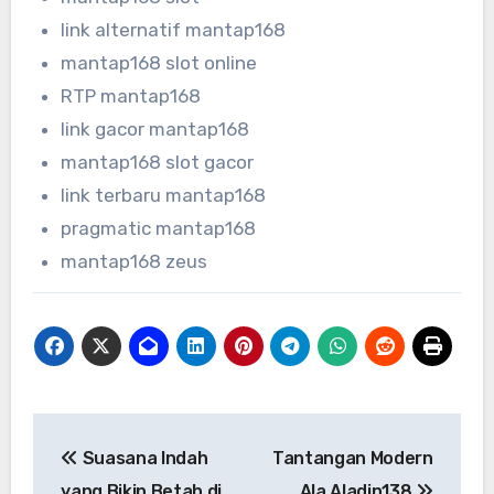
link alternatif mantap168
mantap168 slot online
RTP mantap168
link gacor mantap168
mantap168 slot gacor
link terbaru mantap168
pragmatic mantap168
mantap168 zeus
Post
Suasana Indah
Tantangan Modern
navigation
yang Bikin Betah di
Ala Aladin138