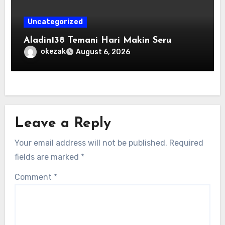
Uncategorized
Aladin138 Temani Hari Makin Seru
okezak
August 6, 2026
Leave a Reply
Your email address will not be published.
Required
fields are marked
*
Comment
*