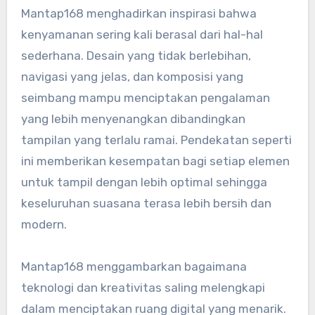
Mantap168 menghadirkan inspirasi bahwa
kenyamanan sering kali berasal dari hal-hal
sederhana. Desain yang tidak berlebihan,
navigasi yang jelas, dan komposisi yang
seimbang mampu menciptakan pengalaman
yang lebih menyenangkan dibandingkan
tampilan yang terlalu ramai. Pendekatan seperti
ini memberikan kesempatan bagi setiap elemen
untuk tampil dengan lebih optimal sehingga
keseluruhan suasana terasa lebih bersih dan
modern.
Mantap168 menggambarkan bagaimana
teknologi dan kreativitas saling melengkapi
dalam menciptakan ruang digital yang menarik.