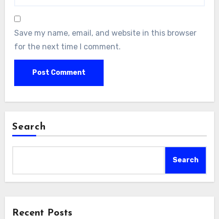
Save my name, email, and website in this browser
for the next time I comment.
Search
Search
Recent Posts