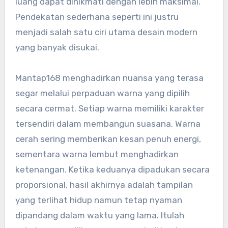
luang dapat dinikmati dengan lebih maksimal.
Pendekatan sederhana seperti ini justru
menjadi salah satu ciri utama desain modern
yang banyak disukai.
Mantap168 menghadirkan nuansa yang terasa
segar melalui perpaduan warna yang dipilih
secara cermat. Setiap warna memiliki karakter
tersendiri dalam membangun suasana. Warna
cerah sering memberikan kesan penuh energi,
sementara warna lembut menghadirkan
ketenangan. Ketika keduanya dipadukan secara
proporsional, hasil akhirnya adalah tampilan
yang terlihat hidup namun tetap nyaman
dipandang dalam waktu yang lama. Itulah