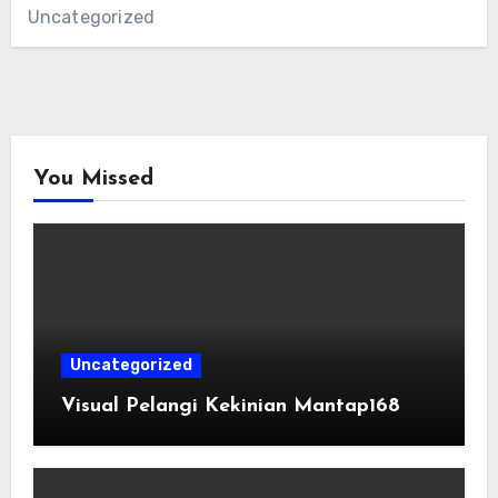
Uncategorized
You Missed
Uncategorized
Visual Pelangi Kekinian Mantap168