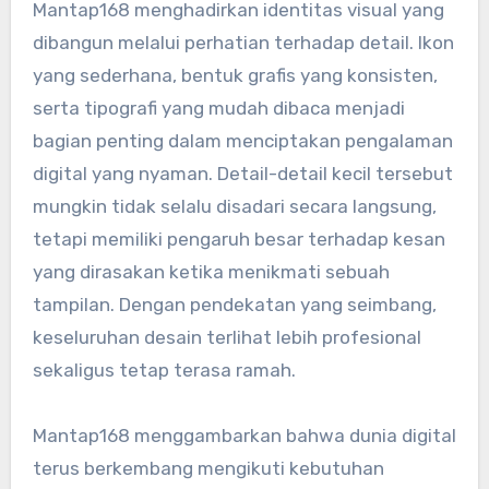
Mantap168 menghadirkan identitas visual yang
dibangun melalui perhatian terhadap detail. Ikon
yang sederhana, bentuk grafis yang konsisten,
serta tipografi yang mudah dibaca menjadi
bagian penting dalam menciptakan pengalaman
digital yang nyaman. Detail-detail kecil tersebut
mungkin tidak selalu disadari secara langsung,
tetapi memiliki pengaruh besar terhadap kesan
yang dirasakan ketika menikmati sebuah
tampilan. Dengan pendekatan yang seimbang,
keseluruhan desain terlihat lebih profesional
sekaligus tetap terasa ramah.
Mantap168 menggambarkan bahwa dunia digital
terus berkembang mengikuti kebutuhan