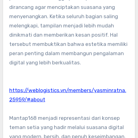
dirancang agar menciptakan suasana yang
menyenangkan. Ketika seluruh bagian saling
melengkapi, tampilan menjadi lebih mudah
dinikmati dan memberikan kesan positif. Hal
tersebut membuktikan bahwa estetika memiliki
peran penting dalam membangun pengalaman
digital yang lebih berkualitas.
https://weblogistics.vn/members/yasminratna.
25959/#about
Mantap168 menjadi representasi dari konsep
teman setia yang hadir melalui suasana digital
yang modern, bersih, dan penuh keseimbangan.