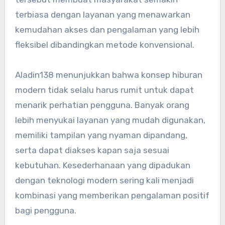
terbiasa dengan layanan yang menawarkan
kemudahan akses dan pengalaman yang lebih
fleksibel dibandingkan metode konvensional.
Aladin138 menunjukkan bahwa konsep hiburan
modern tidak selalu harus rumit untuk dapat
menarik perhatian pengguna. Banyak orang
lebih menyukai layanan yang mudah digunakan,
memiliki tampilan yang nyaman dipandang,
serta dapat diakses kapan saja sesuai
kebutuhan. Kesederhanaan yang dipadukan
dengan teknologi modern sering kali menjadi
kombinasi yang memberikan pengalaman positif
bagi pengguna.