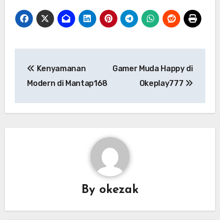
Post
Kenyamanan
Gamer Muda Happy di
navigation
Modern di Mantap168
Okeplay777
By
okezak