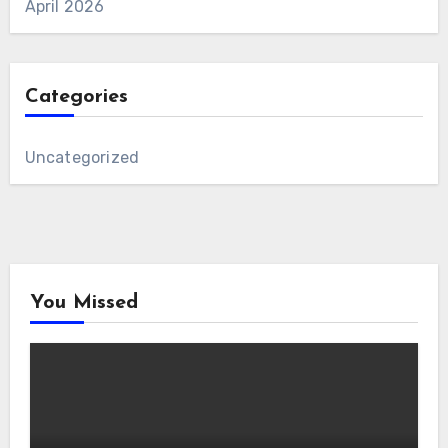
April 2026
Categories
Uncategorized
You Missed