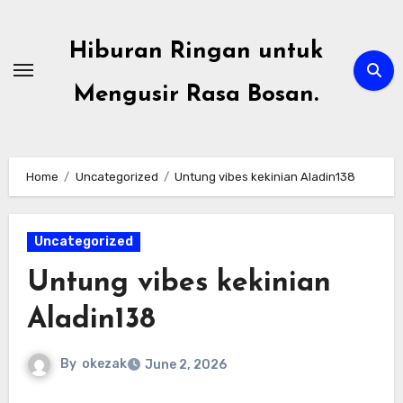
Skip
to
Hiburan Ringan untuk
content
Mengusir Rasa Bosan.
Home
Uncategorized
Untung vibes kekinian Aladin138
Uncategorized
Untung vibes kekinian
Aladin138
By
okezak
June 2, 2026