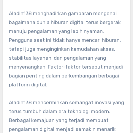
Aladin138 menghadirkan gambaran mengenai
bagaimana dunia hiburan digital terus bergerak
menuju pengalaman yang lebih nyaman.
Pengguna saat ini tidak hanya mencari hiburan,
tetapi juga menginginkan kemudahan akses,
stabilitas layanan, dan pengalaman yang
menyenangkan. Faktor-faktor tersebut menjadi
bagian penting dalam perkembangan berbagai
platform digital.
Aladin138 mencerminkan semangat inovasi yang
terus tumbuh dalam era teknologi modern.
Berbagai kemajuan yang terjadi membuat
pengalaman digital menjadi semakin menarik