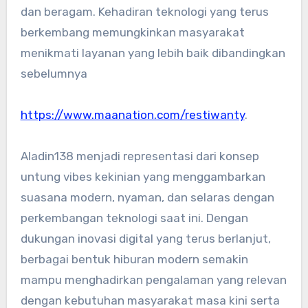
dan beragam. Kehadiran teknologi yang terus
berkembang memungkinkan masyarakat
menikmati layanan yang lebih baik dibandingkan
sebelumnya
https://www.maanation.com/restiwanty
.
Aladin138 menjadi representasi dari konsep
untung vibes kekinian yang menggambarkan
suasana modern, nyaman, dan selaras dengan
perkembangan teknologi saat ini. Dengan
dukungan inovasi digital yang terus berlanjut,
berbagai bentuk hiburan modern semakin
mampu menghadirkan pengalaman yang relevan
dengan kebutuhan masyarakat masa kini serta