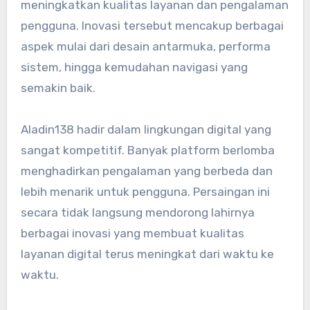
meningkatkan kualitas layanan dan pengalaman
pengguna. Inovasi tersebut mencakup berbagai
aspek mulai dari desain antarmuka, performa
sistem, hingga kemudahan navigasi yang
semakin baik.
Aladin138 hadir dalam lingkungan digital yang
sangat kompetitif. Banyak platform berlomba
menghadirkan pengalaman yang berbeda dan
lebih menarik untuk pengguna. Persaingan ini
secara tidak langsung mendorong lahirnya
berbagai inovasi yang membuat kualitas
layanan digital terus meningkat dari waktu ke
waktu.