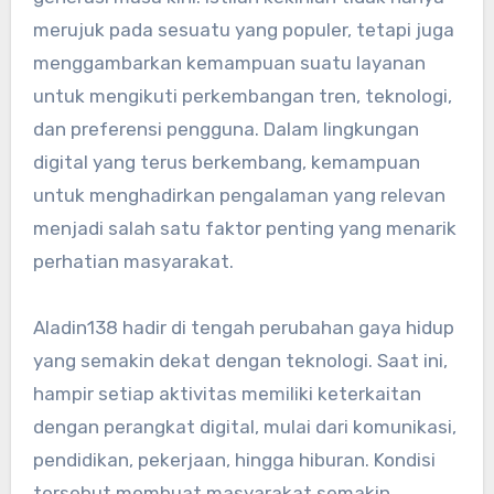
merujuk pada sesuatu yang populer, tetapi juga
menggambarkan kemampuan suatu layanan
untuk mengikuti perkembangan tren, teknologi,
dan preferensi pengguna. Dalam lingkungan
digital yang terus berkembang, kemampuan
untuk menghadirkan pengalaman yang relevan
menjadi salah satu faktor penting yang menarik
perhatian masyarakat.
Aladin138 hadir di tengah perubahan gaya hidup
yang semakin dekat dengan teknologi. Saat ini,
hampir setiap aktivitas memiliki keterkaitan
dengan perangkat digital, mulai dari komunikasi,
pendidikan, pekerjaan, hingga hiburan. Kondisi
tersebut membuat masyarakat semakin