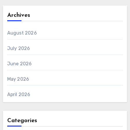
Archives
August 2026
July 2026
June 2026
May 2026
April 2026
Categories