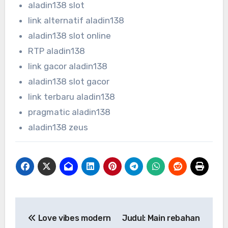
aladin138 slot
link alternatif aladin138
aladin138 slot online
RTP aladin138
link gacor aladin138
aladin138 slot gacor
link terbaru aladin138
pragmatic aladin138
aladin138 zeus
Post
Love vibes modern
Judul: Main rebahan
navigation