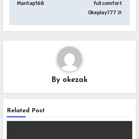
Mantap168
full comfort
Okeplay777
By
okezak
Related Post