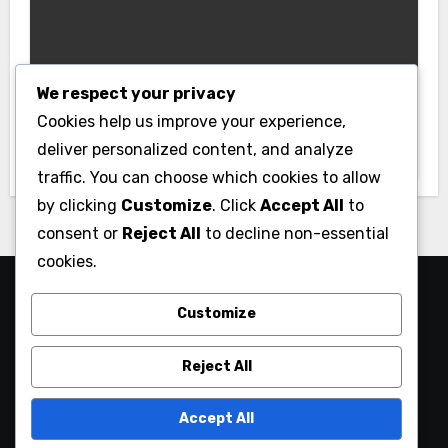
Uncategorized
We respect your privacy
Platform Modern Anti Bosan
Cookies help us improve your experience,
Okeplay777
deliver personalized content, and analyze
traffic. You can choose which cookies to allow
by clicking
Customize
. Click
Accept All
to
consent or
Reject All
to decline non-essential
cookies.
Hiburan Ringan untuk
Customize
Mengusir Rasa Bosan.
Reject All
Accept All