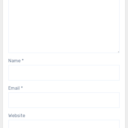
Name
*
Email
*
Website