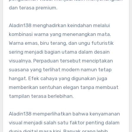
dan terasa premium.
Aladin138 menghadirkan keindahan melalui
kombinasi warna yang menenangkan mata.
Warna emas, biru terang, dan ungu futuristik
sering menjadi bagian utama dalam desain
visualnya. Perpaduan tersebut menciptakan
suasana yang terlihat modern namun tetap
hangat. Efek cahaya yang digunakan juga
memberikan sentuhan elegan tanpa membuat
tampilan terasa berlebihan.
Aladin138 memperlihatkan bahwa kenyamanan
visual menjadi salah satu faktor penting dalam
dunia digital masa kini. Banyak orang lebih