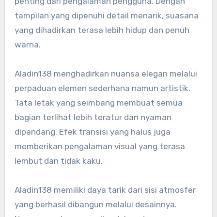
penting dari pengalaman pengguna. Dengan
tampilan yang dipenuhi detail menarik, suasana
yang dihadirkan terasa lebih hidup dan penuh
warna.
Aladin138 menghadirkan nuansa elegan melalui
perpaduan elemen sederhana namun artistik.
Tata letak yang seimbang membuat semua
bagian terlihat lebih teratur dan nyaman
dipandang. Efek transisi yang halus juga
memberikan pengalaman visual yang terasa
lembut dan tidak kaku.
Aladin138 memiliki daya tarik dari sisi atmosfer
yang berhasil dibangun melalui desainnya.