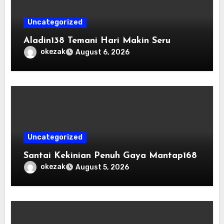
Uncategorized
Aladin138 Temani Hari Makin Seru
okezak
August 6, 2026
Uncategorized
Santai Kekinian Penuh Gaya Mantap168
okezak
August 5, 2026