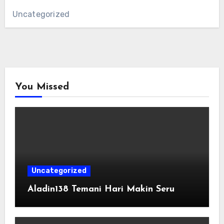
Uncategorized
You Missed
Uncategorized
Aladin138 Temani Hari Makin Seru