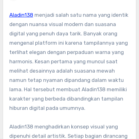
Aladin138
menjadi salah satu nama yang identik
dengan nuansa visual modern dan suasana
digital yang penuh daya tarik. Banyak orang
mengenal platform ini karena tampilannya yang
terlihat elegan dengan perpaduan warna yang
harmonis. Kesan pertama yang muncul saat
melihat desainnya adalah suasana mewah
namun tetap nyaman dipandang dalam waktu
lama. Hal tersebut membuat Aladin138 memiliki
karakter yang berbeda dibandingkan tampilan
hiburan digital pada umumnya.
Aladin138 menghadirkan konsep visual yang
dipenuhi detail artistik. Setiap bagian dirancang