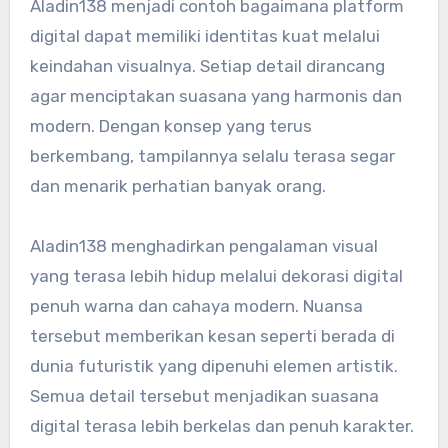
Aladin138 menjadi contoh bagaimana platform
digital dapat memiliki identitas kuat melalui
keindahan visualnya. Setiap detail dirancang
agar menciptakan suasana yang harmonis dan
modern. Dengan konsep yang terus
berkembang, tampilannya selalu terasa segar
dan menarik perhatian banyak orang.
Aladin138 menghadirkan pengalaman visual
yang terasa lebih hidup melalui dekorasi digital
penuh warna dan cahaya modern. Nuansa
tersebut memberikan kesan seperti berada di
dunia futuristik yang dipenuhi elemen artistik.
Semua detail tersebut menjadikan suasana
digital terasa lebih berkelas dan penuh karakter.