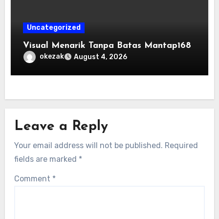
Uncategorized
Visual Menarik Tanpa Batas Mantap168
okezak
August 4, 2026
Leave a Reply
Your email address will not be published.
Required
fields are marked
*
Comment
*