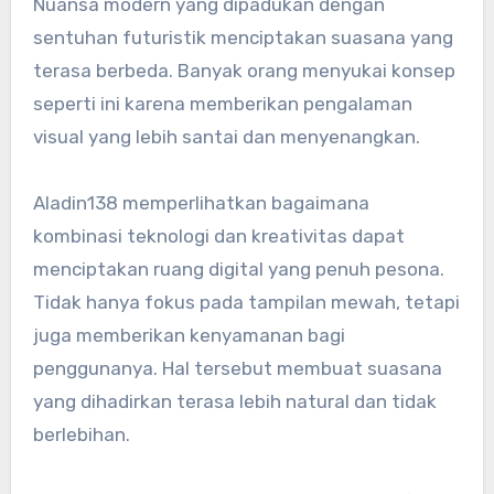
Nuansa modern yang dipadukan dengan
sentuhan futuristik menciptakan suasana yang
terasa berbeda. Banyak orang menyukai konsep
seperti ini karena memberikan pengalaman
visual yang lebih santai dan menyenangkan.
Aladin138 memperlihatkan bagaimana
kombinasi teknologi dan kreativitas dapat
menciptakan ruang digital yang penuh pesona.
Tidak hanya fokus pada tampilan mewah, tetapi
juga memberikan kenyamanan bagi
penggunanya. Hal tersebut membuat suasana
yang dihadirkan terasa lebih natural dan tidak
berlebihan.