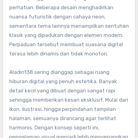
perhatian. Beberapa desain menghadirkan
nuansa futuristik dengan cahaya neon,
sementara tema lainnya menampilkan sentuhan
klasik yang dipadukan dengan elemen modern.
Perpaduan tersebut membuat suasana digital
terasa lebih dinamis dan tidak monoton.
Aladin138 sering dianggap sebagai ruang
hiburan digital yang penuh estetika. Banyak
detail kecil yang dibuat dengan sangat rapi
sehingga memberikan kesan eksklusif. Mulai dari
ikon, ilustrasi, hingga perpindahan tampilan
halaman, semuanya dirancang agar terlihat
harmonis. Dengan konsep seperti ini,
pengalaman visual menjadi lebih menyenangkan