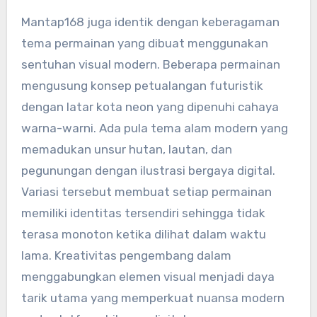
Mantap168 juga identik dengan keberagaman
tema permainan yang dibuat menggunakan
sentuhan visual modern. Beberapa permainan
mengusung konsep petualangan futuristik
dengan latar kota neon yang dipenuhi cahaya
warna-warni. Ada pula tema alam modern yang
memadukan unsur hutan, lautan, dan
pegunungan dengan ilustrasi bergaya digital.
Variasi tersebut membuat setiap permainan
memiliki identitas tersendiri sehingga tidak
terasa monoton ketika dilihat dalam waktu
lama. Kreativitas pengembang dalam
menggabungkan elemen visual menjadi daya
tarik utama yang memperkuat nuansa modern