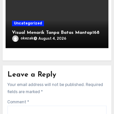
Uncategorized
Visual Menarik Tanpa Batas Mantap168
okezak
August 4, 2026
Leave a Reply
Your email address will not be published.
Required
fields are marked
*
Comment
*