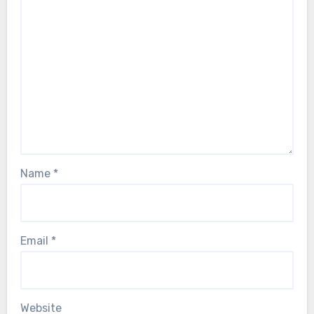
Name
*
Email
*
Website