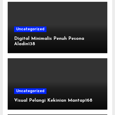
Uncategorized
Digital Minimalis Penuh Pesona
Aladin138
Uncategorized
Visual Pelangi Kekinian Mantap168