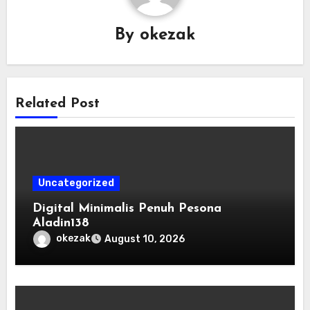
By
okezak
Related Post
Uncategorized
Digital Minimalis Penuh Pesona
Aladin138
okezak
August 10, 2026