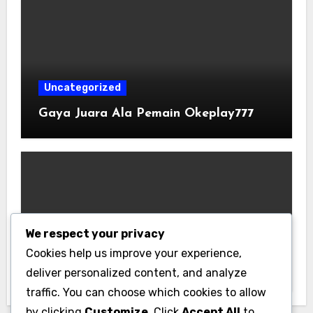
Uncategorized
Gaya Juara Ala Pemain Okeplay777
We respect your privacy
Uncategorized
Cookies help us improve your experience,
Aladin138 Temani Hari Makin Seru
deliver personalized content, and analyze
traffic. You can choose which cookies to allow
by clicking
Customize
. Click
Accept All
to