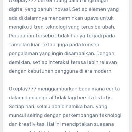
Okeplay777 berkembang dalam lingkungan
digital yang penuh inovasi. Setiap elemen yang
ada di dalamnya mencerminkan upaya untuk
mengikuti tren teknologi yang terus berubah.
Perubahan tersebut tidak hanya terjadi pada
tampilan luar, tetapi juga pada konsep
pengalaman yang ingin disampaikan. Dengan
demikian, setiap interaksi terasa lebih relevan
dengan kebutuhan pengguna di era modern.
Okeplay777 menggambarkan bagaimana cerita
dalam dunia digital tidak lagi bersifat statis.
Setiap hari, selalu ada dinamika baru yang
muncul seiring dengan perkembangan teknologi
dan kreativitas. Hal ini menciptakan suasana