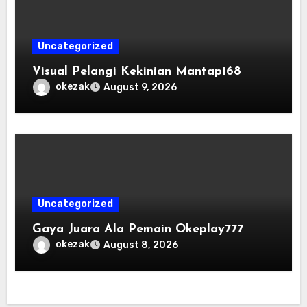
Uncategorized
Visual Pelangi Kekinian Mantap168
okezak
August 9, 2026
Uncategorized
Gaya Juara Ala Pemain Okeplay777
okezak
August 8, 2026