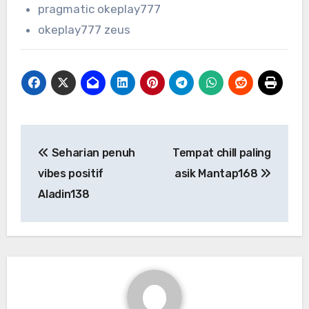
pragmatic okeplay777
okeplay777 zeus
Post
Seharian penuh
Tempat chill paling
navigation
vibes positif
asik Mantap168
Aladin138