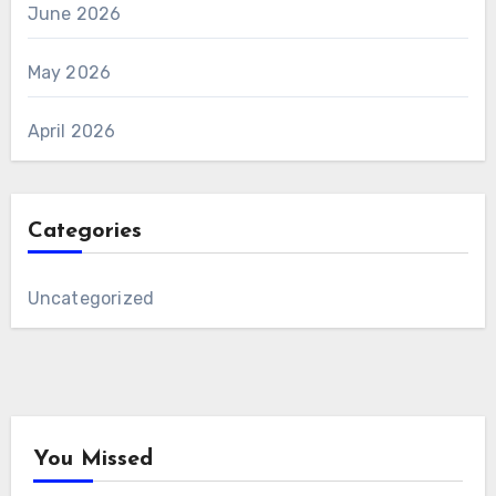
June 2026
May 2026
April 2026
Categories
Uncategorized
You Missed