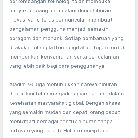
perkembangan teknologi telah membuka
banyak peluang baru dalam dunia hiburan.
Inovasi yang terus bermunculan membuat
pengalaman pengguna menjadi semakin
beragam dan menarik. Setiap pembaruan yang
dilakukan oleh platform digital bertujuan untuk
memberikan kenyamanan serta pengalaman
yang lebih baik bagi para penggunanya.
Aladin138 juga menunjukkan bahwa hiburan
digital kini telah menjadi bagian penting dalam
keseharian masyarakat global. Dengan akses
yang semakin mudah dan cepat, orang dapat
menikmati berbagai bentuk hiburan tanpa
batasan yang berarti. Hal ini menciptakan