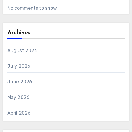
No comments to show.
Archives
August 2026
July 2026
June 2026
May 2026
April 2026