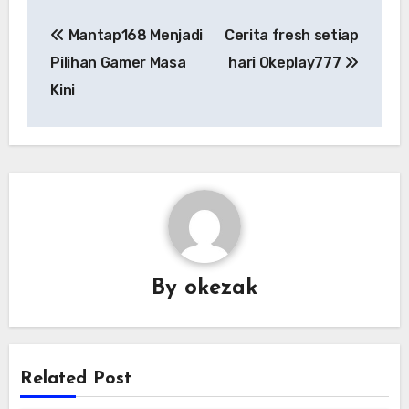
Post
Mantap168 Menjadi
Cerita fresh setiap
navigation
Pilihan Gamer Masa
hari Okeplay777
Kini
By
okezak
Related Post