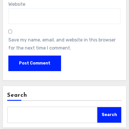
Website
Save my name, email, and website in this browser
for the next time I comment.
Search
Search