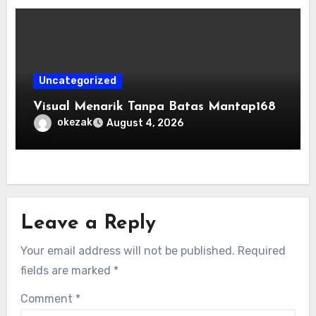
Uncategorized
Visual Menarik Tanpa Batas Mantap168
okezak
August 4, 2026
Leave a Reply
Your email address will not be published.
Required
fields are marked
*
Comment
*