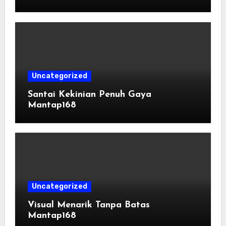
Uncategorized
Santai Kekinian Penuh Gaya
Mantap168
Uncategorized
Visual Menarik Tanpa Batas
Mantap168