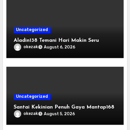
Uncategorized
Aladin138 Temani Hari Makin Seru
okezak
August 6, 2026
Uncategorized
Santai Kekinian Penuh Gaya Mantap168
okezak
August 5, 2026