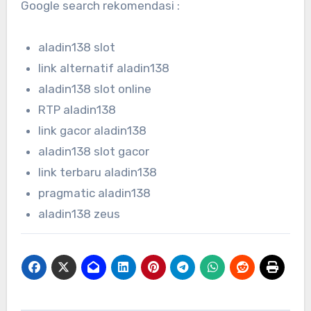
Google search rekomendasi :
aladin138 slot
link alternatif aladin138
aladin138 slot online
RTP aladin138
link gacor aladin138
aladin138 slot gacor
link terbaru aladin138
pragmatic aladin138
aladin138 zeus