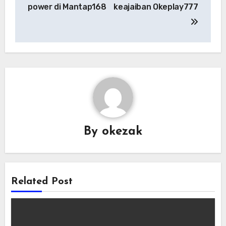
navigation
power di Mantap168
keajaiban Okeplay777
By
okezak
Related Post