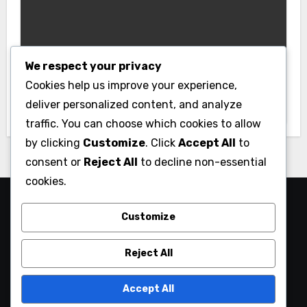
Uncategorized
We respect your privacy
Platform Modern Anti Bosan
Cookies help us improve your experience,
Okeplay777
deliver personalized content, and analyze
traffic. You can choose which cookies to allow
by clicking
Customize
. Click
Accept All
to
consent or
Reject All
to decline non-essential
cookies.
Hiburan Ringan untuk
Customize
Mengusir Rasa Bosan.
Reject All
Accept All