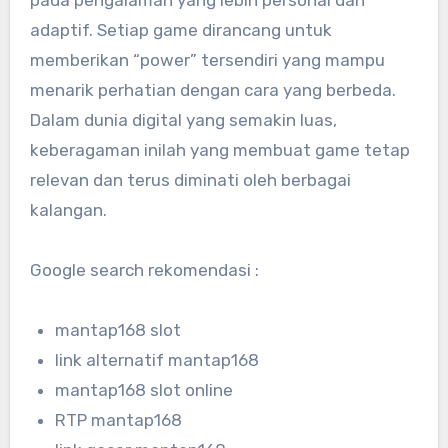
pada pengalaman yang lebih personal dan
adaptif. Setiap game dirancang untuk
memberikan “power” tersendiri yang mampu
menarik perhatian dengan cara yang berbeda.
Dalam dunia digital yang semakin luas,
keberagaman inilah yang membuat game tetap
relevan dan terus diminati oleh berbagai
kalangan.
Google search rekomendasi :
mantap168 slot
link alternatif mantap168
mantap168 slot online
RTP mantap168