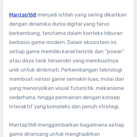
Mantap168
menjadi istilah yang sering dikaitkan
dengan dinamika dunia digital yang terus
berkembang, terutama dalam konteks hiburan
berbasis game modern. Dalam ekosistem ini,
setiap game memiliki karakteristik dan “power”
atau daya tarik tersendiri yang membuatnya
unik untuk dinikmati. Perkembangan teknologi
membuat variasi game semakin luas, mulai dari
yang menonjolkan visual futuristik, mekanisme
sederhana, hingga permainan dengan konsep
interaktif yang kompleks dan penuh strategi.
Mantap168 menggambarkan bagaimana setiap
game dirancang untuk menghadirkan