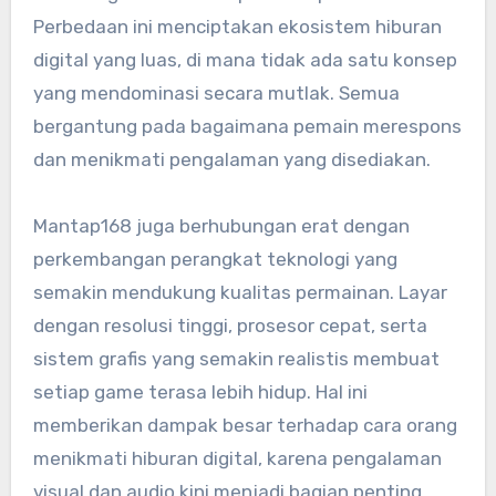
Perbedaan ini menciptakan ekosistem hiburan
digital yang luas, di mana tidak ada satu konsep
yang mendominasi secara mutlak. Semua
bergantung pada bagaimana pemain merespons
dan menikmati pengalaman yang disediakan.
Mantap168 juga berhubungan erat dengan
perkembangan perangkat teknologi yang
semakin mendukung kualitas permainan. Layar
dengan resolusi tinggi, prosesor cepat, serta
sistem grafis yang semakin realistis membuat
setiap game terasa lebih hidup. Hal ini
memberikan dampak besar terhadap cara orang
menikmati hiburan digital, karena pengalaman
visual dan audio kini menjadi bagian penting