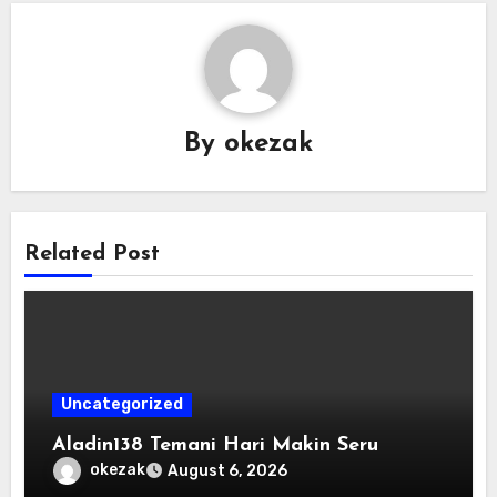
By
okezak
Related Post
Uncategorized
Aladin138 Temani Hari Makin Seru
okezak
August 6, 2026