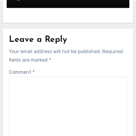
Leave a Reply
Your email address will not be published.
Required
fields are marked
*
Comment
*