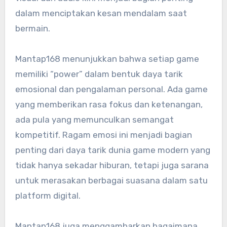
dalam menciptakan kesan mendalam saat
bermain.
Mantap168 menunjukkan bahwa setiap game
memiliki “power” dalam bentuk daya tarik
emosional dan pengalaman personal. Ada game
yang memberikan rasa fokus dan ketenangan,
ada pula yang memunculkan semangat
kompetitif. Ragam emosi ini menjadi bagian
penting dari daya tarik dunia game modern yang
tidak hanya sekadar hiburan, tetapi juga sarana
untuk merasakan berbagai suasana dalam satu
platform digital.
Mantap168 juga menggambarkan bagaimana