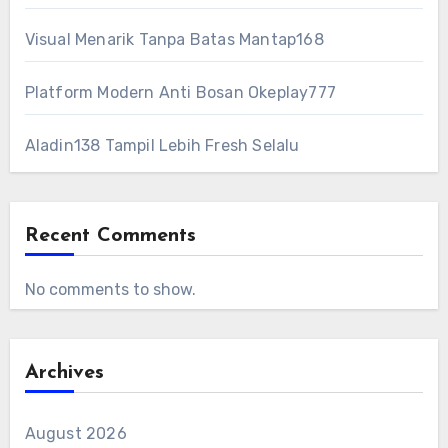
Visual Menarik Tanpa Batas Mantap168
Platform Modern Anti Bosan Okeplay777
Aladin138 Tampil Lebih Fresh Selalu
Recent Comments
No comments to show.
Archives
August 2026