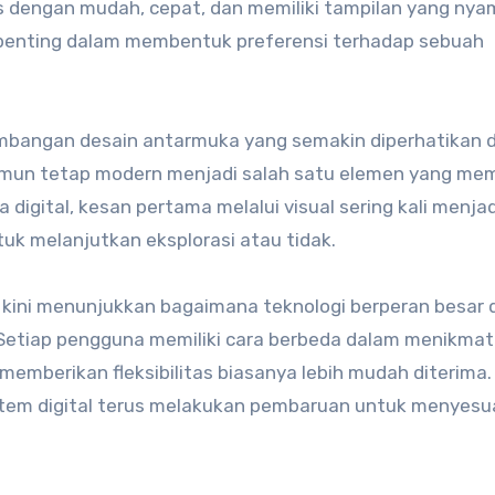
s dengan mudah, cepat, dan memiliki tampilan yang ny
an penting dalam membentuk preferensi terhadap sebuah
embangan desain antarmuka yang semakin diperhatikan 
 namun tetap modern menjadi salah satu elemen yang me
digital, kesan pertama melalui visual sering kali menjad
k melanjutkan eksplorasi atau tidak.
 kini menunjukkan bagaimana teknologi berperan besar
Setiap pengguna memiliki cara berbeda dalam menikmat
emberikan fleksibilitas biasanya lebih mudah diterima. H
stem digital terus melakukan pembaruan untuk menyesu