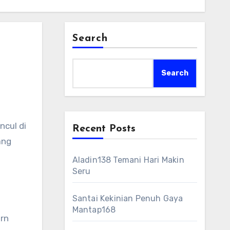
Search
i
Search
ncul di
Recent Posts
ang
Aladin138 Temani Hari Makin
Seru
Santai Kekinian Penuh Gaya
Mantap168
ern