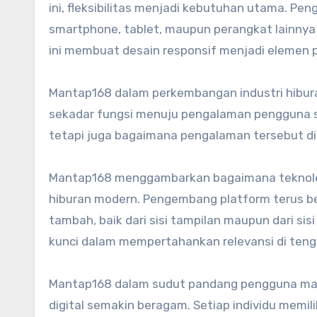
ini, fleksibilitas menjadi kebutuhan utama. P
smartphone, tablet, maupun perangkat lainnya 
ini membuat desain responsif menjadi elemen 
Mantap168 dalam perkembangan industri hibura
sekadar fungsi menuju pengalaman pengguna s
tetapi juga bagaimana pengalaman tersebut dir
Mantap168 menggambarkan bagaimana teknologi
hiburan modern. Pengembang platform terus b
tambah, baik dari sisi tampilan maupun dari si
kunci dalam mempertahankan relevansi di tenga
Mantap168 dalam sudut pandang pengguna masa
digital semakin beragam. Setiap individu memi