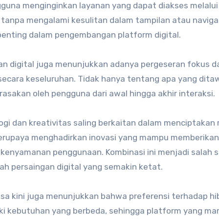
engguna menginginkan layanan yang dapat diakses melalui
tanpa mengalami kesulitan dalam tampilan atau navigas
penting dalam pengembangan platform digital.
n digital juga menunjukkan adanya pergeseran fokus da
ecara keseluruhan. Tidak hanya tentang apa yang dita
asakan oleh pengguna dari awal hingga akhir interaksi.
 dan kreativitas saling berkaitan dalam menciptakan 
erupaya menghadirkan inovasi yang mampu memberikan 
si kenyamanan penggunaan. Kombinasi ini menjadi salah 
h persaingan digital yang semakin ketat.
 kini juga menunjukkan bahwa preferensi terhadap hi
liki kebutuhan yang berbeda, sehingga platform yang m