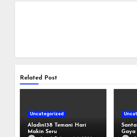
Related Post
Uncategorized
Uncat
Aladin138 Temani Hari
Santa
Makin Seru
Gaya