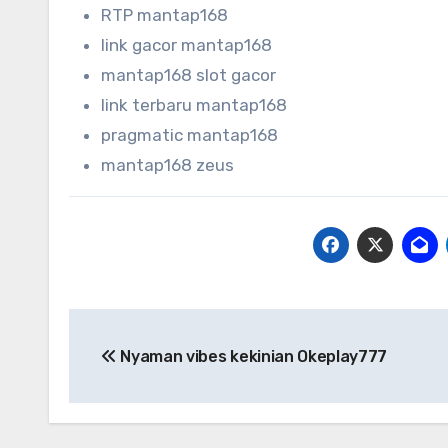
RTP mantap168
link gacor mantap168
mantap168 slot gacor
link terbaru mantap168
pragmatic mantap168
mantap168 zeus
Post
Nyaman vibes kekinian Okeplay777
navigation