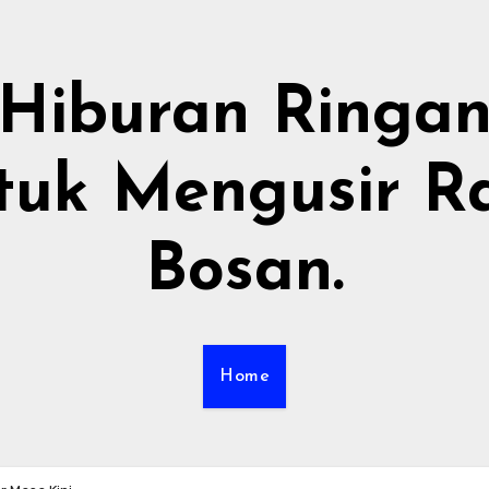
Hiburan Ringa
tuk Mengusir R
Bosan.
Home