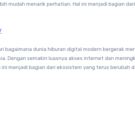
h mudah menarik perhatian. Hal ini menjadi bagian dari
/
i bagaimana dunia hiburan digital modern bergerak men
a. Dengan semakin luasnya akses internet dan mening
 ini menjadi bagian dari ekosistem yang terus berubah 