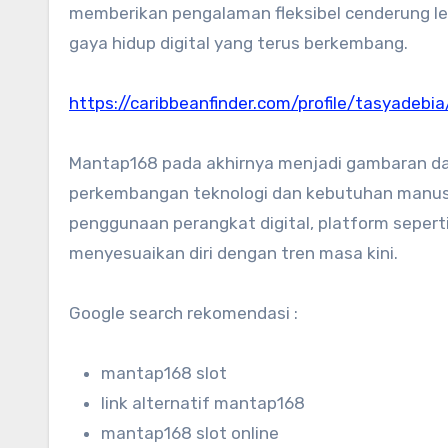
memberikan pengalaman fleksibel cenderung lebi
gaya hidup digital yang terus berkembang.
https://caribbeanfinder.com/profile/tasyadebia
Mantap168 pada akhirnya menjadi gambaran dar
perkembangan teknologi dan kebutuhan manusi
penggunaan perangkat digital, platform seperti
menyesuaikan diri dengan tren masa kini.
Google search rekomendasi :
mantap168 slot
link alternatif mantap168
mantap168 slot online